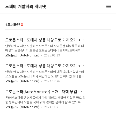
도깨비 개발자의 캐비넷
오너클랜
3
오토몬스터 - 도매처 상품 대량으로 가져오기 <도
매매/도매꾹>
안녕하세요.지난 시간에는 오토몬스터 오너클랜 대량등록에 대
해 알아보았습니다.오늘은 오토몬스터에서 도매매/도매꾹의 상
품을 대량으로 가져오는 법을 소개드리겠습니다. 1. 도매매 로그
오토몬스터(AutoMonster)
2025.01.19
인도매매를 클릭하여 페이지 이동후, 로그인을 진행합니다. 2.
기존 상품DB데이터 삭제하기먼저 '상품DB보관함' 을 클릭하여
오토몬스터 - 도매처 상품 대량으로 가져오기 <오
이동합니다. 상품DB보관함 초기화 클릭후, 경고메세지가 나오
너클랜>
안녕하세요.지난 시간에는 오토몬스터에 대한 소개가 있었는데
면 확인을 눌러 기존 DB내역을 삭제합니다. 3. 상품 검색이제
요.오늘은 오토몬스터에서 취급하는 도매처중 하나인 오너클랜
'상품검색' 을 클릭하여 상품검색 페이지로 이동합니다. 아래의
의 상품을 대량으로 가져오는 법을 소개드리겠습니다. 1. 오너클
순서로 검색 설정을 진행합니다.등급선택을 2등급 이상으로 지
오토몬스터(AutoMonster)
2024.12.26
랜 로그인먼저 도매처 - 오너클랜 으로 이동하셔서 로그인을 진
정한 이유는 제한을 걸지 않으면 너무 많은 상품이 나옵니다.또
행해주세요. 2. 카테고리 선택카테고리 메뉴에서 대량으로 가져
한 빠른배송을 선택하지 않으면 배송이 늦어지면 판매자점수가
오토몬스터(AutoMonster) 소개 : 재택 부업 자
올 카테고리를 선별합니다.발건강용품을 한번 선택해보겠습니
깎이는 위험이 있습니다.그리고 착불상품은 취..
동툴
온라인 쇼핑몰 운영자들에게 가장 귀찮고 복잡한 작업은 바로 상
다. 3. 검색조건을 설정합니다.등록기간은 먼저 기간전체로
품 등록입니다.오늘은 국내 위탁 판매를 편하게 할 수 있도록 도
해보시고 다른부분들은 아래에 설정한 대로 설정해주세요.그리
와주는 툴을 소개드리고자 합니다.오토몬스터라고 하는 프로그
고 검색조건 저장을 하시면 설정을 기억을 해서 편합니다.그다은
오토몬스터(AutoMonster)
2024.11.21
램입니다.처음에 부업으로 스마트스토어를 위탁으로 시작했다
검색 버튼을 클릭해서 검색을 하시면 상품들이 나열됩니다. 4.
가 디지털 노가다가 너무 힘들어서자동화툴을 만들다 보니 최종
상품코드 다운로드상품 갯수가 많이 나와서 등록기간을 6개월