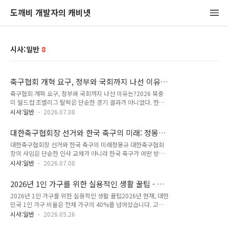
도깨비 개발자의 캐비넷
시사:일반
8
축구협회 개혁 요구, 정부와 국회까지 나선 이유
는? 월드컵 탈락이 남긴 행정개혁 숙제
축구협회 개혁 요구, 정부와 국회까지 나선 이유는?2026 북중
미 월드컵 조별리그 탈락은 단순한 경기 결과가 아니었다. 한국
축구 행정 전반에 대한 신뢰 문제로 번졌다.팬들은 전술 실패보
시사:일반
2026.07.08
다도 반복되는 의사결정 방식, 책임 소재의 불분명함, 그리고 바
뀌지 않는 운영 구조를 더 크게 문제 삼고 있다.그 결과 축구협회
대한축구협회장 선거와 한국 축구의 미래: 정몽규
에 대한 비판은 경기장 밖으로 번졌고, 이제는 정부와 국회가 직
시대 이후, 무엇이 바뀌어야 하나
대한축구협회장 선거와 한국 축구의 미래정몽규 대한축구협회
접 개혁 압박을 거는 상황까지 이어졌다.이 변화의 핵심은 성적
장의 사임은 단순한 인사 교체가 아니라 한국 축구가 어떤 방식
부진이 아니라, 성적 부진을 둘러싼 시스템의 한계가 동시에 드
으로 다시 신뢰를 회복할지 묻는 출발점이 되었습니다.2026 북
러났다는 점이다.경기 결과보다 더 크게 남은 것은 행정 불신대
시사:일반
2026.07.08
중미 월드컵 조별리그 탈락의 책임이 거론된 끝에 협회 수장이
표팀 성적이 기대에 미치지 못하면 비판이 나오는 것은 자연스럽
물러났고, 이제 축구협회는 60일 이내에 새로운 리더를 뽑아야
다. 그러나 이번에는 비판의 방향이 훨씬 넓고 깊다.경기 운영만
2026년 1인 가구를 위한 실용적인 생활 꿀팁 - 고
하는 상황에 놓였습니다.이 선거는 한 사람의 후임을 정하는 절
이 아니라 감독 선임 과정, ..
물가 시대 현명한 생활 가이드
2026년 1인 가구를 위한 실용적인 생활 꿀팁2026년 현재, 대한
차가 아니라, 대한축구협회가 어떤 의사결정 구조와 책임 체계를
민국 1인 가구 비율은 전체 가구의 40%를 넘어섰습니다. 고물
가질지 결정하는 중요한 분기점입니다.특히 이번 사안은 성적 부
가 시대가 지속되면서 혼자 사는 사람들의 생활비 부담은 더욱
진에 대한 책임론을 넘어, 협회가 그동안 어떤 방식으로 운영되
시사:일반
2026.05.26
커지고 있죠. 특히 식비, 주거비, 공과금 등 기본적인 생활비를
어 왔는지에 대한 근본적인 질문을 함께 던집니다.한국 축구의