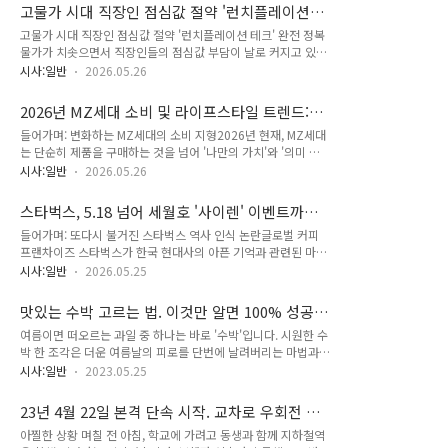
관리하는 것만으로도 벅찬 게 현실입니다. 하지만 조금만 노하우
위기는 경기장 안에서만 발생하지 않습니다.리더십의 정당성, 의
고물가 시대 직장인 점심값 절약 '런치플레이션
를 알면 같은 돈으로도 훨씬 여유로운 생활이 가능합니다. 이 글
사결정의 투명성, 선수와 팬의 목소리가 얼마..
테크' 완전 정복
고물가 시대 직장인 점심값 절약 '런치플레이션 테크' 완전 정복
에서는 2026년 1인 가구가 꼭 알아야 할 실용적인 생활 꿀팁을
물가가 치솟으면서 직장인들의 점심값 부담이 날로 커지고 있습
정리해드립니다.식비 절약의 핵심은 '계획적 구매'와 '소분 보
니다. 불과 몇 년 전만 해도 6,000~7,000원이면 충분했던 점심
관'1인 가구의 가장 큰 고민은 바로 식비입니다. 대용량으로 구
시사:일반
2026.05.26
한 끼가 이제는 1만 원을 훌쩍 넘기는 경우가 대부분입니다. 이
매하면 저렴하지만 혼자서는 다 먹기 전에 상하기 일쑤죠. 2026
른바 '런치플레이션(Lunchflation)' 시대가 도래한 것이죠.하지
년 현재 물가 상승률을 고려하면 식비 관리는 필수입니다.**장
2026년 MZ세대 소비 및 라이프스타일 트렌드:
만 똑똑한 직장인들은 이미 다양한 '점심값 테크'를 활용해 식비
보기는 일주일 단위..
감정과 경험 중심의 새로운 소비 패턴
들어가며: 변화하는 MZ세대의 소비 지형2026년 현재, MZ세대
부담을 줄이고 있습니다. 편의점 구독 서비스부터 구내식당 적극
는 단순히 제품을 구매하는 것을 넘어 '나만의 가치'와 '의미 있
활용, 저가 식당 정보 공유까지, 고물가 시대를 슬기롭게 헤쳐나
는 경험'을 소비하고 있습니다. 과거 합리적 가격과 실용성만을
가는 실전 전략을 소개합니다.런치플레이션, 대체 얼마나 심각한
시사:일반
2026.05.26
추구하던 소비 패턴에서 벗어나, 이들은 감정적 만족과 개인의
가?최근 통계를 보면 외식 물가 상승률이 일반 물가 상승률을 크
정체성을 표현할 수 있는 소비를 선호합니다.이러한 변화의 중심
게 웃돌고 있습니다. 특히 점심 메뉴로 인기가 많은 김치찌개, 된
스타벅스, 5.18 넘어 세월호 '사이렌' 이벤트까
에는 '제철코어', '필코노미', '나노 커뮤니티'와 같은 새로운 키워
장찌개 ..
지…기업의 반복되는 역사 인식 부재 논란
들어가며: 또다시 불거진 스타벅스 역사 인식 논란글로벌 커피
드들이 자리하고 있습니다. 이 글에서는 2026년 MZ세대의 소
프랜차이즈 스타벅스가 한국 현대사의 아픈 기억과 관련된 마케
비 및 라이프스타일 트렌드를 깊이 있게 분석하고, 실용적인 인
팅 실수로 또다시 도마 위에 올랐다. 최근 5.18 민주화운동 기념
사이트를 제공합니다.제철코어: 계절감과 감성을 담은 소비제철
시사:일반
2026.05.25
일에 진행된 '탱크데이' 이벤트 논란에 이어, 과거 세월호 참사
코어란 무엇인가'제철코어(季節コア)'는 계절의 특성과 감성을
추모 기간에 진행했던 '사이렌' 이벤트까지 재조명되면서 기업의
적극적으로 즐기는 라이프스타일 트렌드입니다. MZ세대는 단순
맛있는 수박 고르는 법. 이것만 알면 100% 성공
반복적인 역사 인식 부재 문제가 수면 위로 떠올랐다. 단순히 한
히 날씨에 맞춰 옷을 입는 ..
합니다.
여름이면 떠오르는 과일 중 하나는 바로 '수박'입니다. 시원한 수
두 번의 실수로 치부하기에는, 스타벅스의 이러한 행보가 너무나
박 한 조각은 더운 여름날의 피로를 단번에 날려버리는 마법과
반복적이라는 점에서 많은 이들의 공분을 사고 있다.5.18 '탱크
같죠. 하지만 수박을 고르는 것은 생각보다 쉽지 않습니다. 그래
데이' 논란의 전말올해 5월 18일, 광주 민주화운동을 기리는 추
시사:일반
2023.05.25
서 오늘은 맛있는 수박을 고르는 방법에 대해 알아보겠습니다.
모일에 스타벅스는 '탱크데이'라는 이름의 이벤트를 진행했다.
1. 색상확인 수박의 색상은 그 품질을 판단하는 첫 번째 기준입
탱크는 스타벅스 매장에서 사용하는 대용량 음료 용기를 가리키
23년 4월 22일 본격 단속 시작. 교차로 우회전 이
니다. 수박의 겉 색상이 깊은 녹색이고, 반대편(땅에 닿아 있던
는 용어지만, 5.18 당..
것만 숙지하세요!
아찔한 상황 며칠 전 아침, 학교에 가려고 동생과 함께 지하철역
부분)의 색상이 노란색이면서 균일하게 익은 것으로 보이면 좋