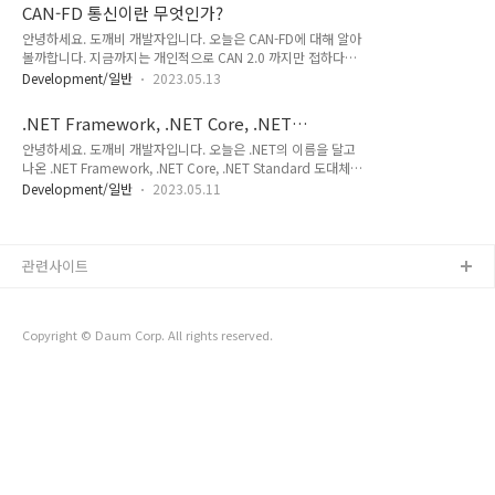
비스를 제공하며, 사용자에게 각기 다른 이점과 한계를 가지고
스마트팩토리에서 자주 사용되는 프로그램 언어와 개발자 전망
CAN-FD 통신이란 무엇인가?
있습니다. 장단점 비교 AWS(Amazon Web Services) 장점: 성
을 자세히 살펴보겠습니다. 스마트팩토리에서 ..
안녕하세요. 도깨비 개발자입니다. 오늘은 CAN-FD에 대해 알아
숙한 클라우드 서비스로 광범위한 서비스 및 파트너 생태계를 제
볼까합니다. 지금까지는 개인적으로 CAN 2.0 까지만 접하다가
공​​. 보안, 모니터링, 안정성 등에서 높은 순위에 위치. 다양한 사
최근들어서 CAN-FD 통신을 구현해야할 일이 생겨서 알아보게
용 사례에서 검증된 가상 환경 지원. 단점: 관리에 고급 전문 지
Development/일반
2023.05.13
되었습니다. CAN-FD란? CAN-FD(반도체 네트워크-플렉시블 데
식이 필요​​. 하이브리드 클라우드 지원에서는 Azure에 비해 불리
이터-률)는 기존의 CAN(Controller Area Network) 통신을 보
할 수 있음. 서비스 범위가 넓어 소규모 조직에서는 파악과 ..
.NET Framework, .NET Core, .NET
완한 통신 방식입니다. CAN 통신은 자동차, 공장 자동화 등 다양
Standard 뭐가 다를까?
안녕하세요. 도깨비 개발자입니다. 오늘은 .NET의 이름을 달고
한 산업 분야에서 실시간성이 중요한 네트워크 통신을 위해 널리
나온 .NET Framework, .NET Core, .NET Standard 도대체
사용되는 표준입니다. 그러나 기존의 CAN 통신은 최대 1Mbps
이것들이 무엇이고 어떤 차이가 있는 지 알아보도록 하겠습니다.
의 데이터 전송 속도 제한과 8바이트의 데이터 프레임 크기 제한
Development/일반
2023.05.11
.NET 플랫폼의 발전 .NET Framework .NET Framework는
등의 한계가 있었습니다. 이를 개선하기 위해 등장한 것이 바로
2002년에 처음 발표된 마이크로소프트의 소프트웨어 개발 플랫
CAN-FD입니다. FD는 'Flexible Data..
폼입니다. 이 플랫폼은 Windows에서 실행되는 응용 프로그램
개발에 초점을 맞추고 있었으며, 다양한 언어와 라이브러리를 사
관련사이트
용할 수 있는 통합 개발 환경을 제공하고 있었습니다. 하지만 시
간이 지남에 따라, 다양한 운영체제와 디바이스에서 실행할 수
있는 크로스 플랫폼 애플리케이션 개발의 중요성이 부각되었습
Copyright © Daum Corp. All rights reserved.
니다. .NET Core 2016년에 처음 발표된 .N..