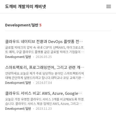
도깨비 개발자의 캐비넷
Development/일반
5
클라우드 네이티브 전환과 DevOps 플랫폼 전략:
국내 CSP의 생존 경쟁
글로벌 빅테크의 압박 속 국내 CSP의 선택AWS, 마이크로소프
트 애저, 구글 클라우드 플랫폼 같은 글로벌 빅테크 기업들이 국
내 시장을 장악하며 공격적인 마케팅과 가격 경쟁을 펼치고 있습
Development/일반
2026.05.25
니다. 이러한 상황에서 국내 클라우드 서비스 제공업체(CSP)들
은 단순히 인프라를 제공하는 수준을 넘어서야 합니다. 클라우드
스마트팩토리, 프로그래밍언어, 그리고 관련 개발
네이티브 전환 및 DevOps 플랫폼 전략은 이제 선택이 아닌 필
자들의 전망
안녕하세요.오늘은 제가 주로 담당하는 분야인 스마트팩토리에
수가 되었습니다.네이버 클라우드, 카카오 클라우드, KT 클라우
대해 간단하게 설명드리려고 합니다.대학교나 코딩 교육기관에
드 등 국내 주요 CSP들은 차별화된 경쟁력을 확보하기 위해 클
서는 웹 및 모바일 개발 위주의 교육이 많아 해당 분야는 이미 포
라우드 네이티브 아키텍처와 DevOps 자동화 도구를 적극적으
Development/일반
2024.07.04
화 상태에 이르렀습니다.그러나 스마트팩토리 분야는 여전히 많
로 도입하고 있습니다. 특히 AI 기반 운영 자동화와 개발자 경험
은 개발자를 필요로 하며, 수요에 비해 공급이 부족한 상태입니
(DX) 개선에 집중하면서 새로운 돌파구를 모색하고 있습니다.클
클라우드 서비스 비교: AWS, Azure, Google
다.따라서 지금 개발자를 준비하시는 분들에게는 스마트팩토리
라우드 네이티브 전환이란..
Cloud
오늘은 가장 유명한 클라우드 서비스 3개를 비교해보도록 하겠
분야가 오히려 블루오션이 될 수 있다고 생각됩니다. 스마트팩토
습니다. 클라우드 서비스 제공 업체인 AWS, Azure, 그리고
리는 제조업의 혁신적인 변화를 이끌고 있으며, 이를 구현하기
Google Cloud는 기업들이 클라우드 컴퓨팅을 활용하는 방식
위해 다양한 프로그램 언어가 사용됩니다.특히 C#은 Microsoft
Development/일반
2023.11.23
에 혁신을 가져왔습니다. 이 세 플랫폼은 각각 특화된 기능과 서
의 .NET 프레임워크와의 강력한 통합 덕분에 많이 사용됩니다.