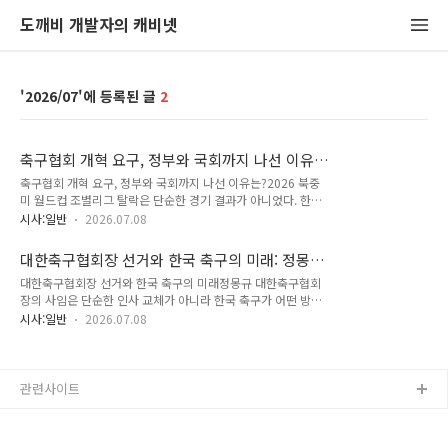
도깨비 개발자의 캐비넷
2026/07
2
축구협회 개혁 요구, 정부와 국회까지 나선 이유
는? 월드컵 탈락이 남긴 행정개혁 숙제
축구협회 개혁 요구, 정부와 국회까지 나선 이유는?2026 북중
미 월드컵 조별리그 탈락은 단순한 경기 결과가 아니었다. 한국
축구 행정 전반에 대한 신뢰 문제로 번졌다.팬들은 전술 실패보
시사:일반
2026.07.08
다도 반복되는 의사결정 방식, 책임 소재의 불분명함, 그리고 바
뀌지 않는 운영 구조를 더 크게 문제 삼고 있다.그 결과 축구협회
대한축구협회장 선거와 한국 축구의 미래: 정몽규
에 대한 비판은 경기장 밖으로 번졌고, 이제는 정부와 국회가 직
시대 이후, 무엇이 바뀌어야 하나
대한축구협회장 선거와 한국 축구의 미래정몽규 대한축구협회
접 개혁 압박을 거는 상황까지 이어졌다.이 변화의 핵심은 성적
장의 사임은 단순한 인사 교체가 아니라 한국 축구가 어떤 방식
부진이 아니라, 성적 부진을 둘러싼 시스템의 한계가 동시에 드
으로 다시 신뢰를 회복할지 묻는 출발점이 되었습니다.2026 북
러났다는 점이다.경기 결과보다 더 크게 남은 것은 행정 불신대
시사:일반
2026.07.08
중미 월드컵 조별리그 탈락의 책임이 거론된 끝에 협회 수장이
표팀 성적이 기대에 미치지 못하면 비판이 나오는 것은 자연스럽
물러났고, 이제 축구협회는 60일 이내에 새로운 리더를 뽑아야
다. 그러나 이번에는 비판의 방향이 훨씬 넓고 깊다.경기 운영만
하는 상황에 놓였습니다.이 선거는 한 사람의 후임을 정하는 절
이 아니라 감독 선임 과정, ..
차가 아니라, 대한축구협회가 어떤 의사결정 구조와 책임 체계를
관련사이트
가질지 결정하는 중요한 분기점입니다.특히 이번 사안은 성적 부
진에 대한 책임론을 넘어, 협회가 그동안 어떤 방식으로 운영되
어 왔는지에 대한 근본적인 질문을 함께 던집니다.한국 축구의