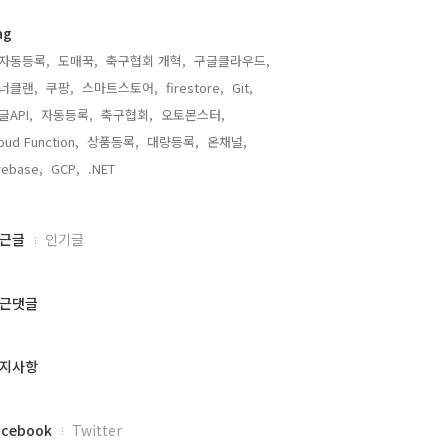
ag
자동등록,
도매꾹,
축구협회 개혁,
구글클라우드,
너클랜,
쿠팡,
스마트스토어,
firestore,
Git,
글API,
자동등록,
축구협회,
오토몬스터,
oud Function,
상품등록,
대량등록,
온채널,
rebase,
GCP,
.NET,
근글
인기글
근댓글
지사항
acebook
Twitter